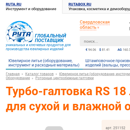
RUTA.RU
RUTABOX.RU
Инструмент и оборудование
Упаковка, косметика и демообор
Свердловская
область
ГЛОБАЛЬНЫЙ
ПОСТАВЩИК
уникальных и ключевых продуктов для
производства ювелирных изделий
€
94.06
$
81.41
AG
160.
Ювелирное литье (оборудование,
Штамповочное произв
инструмент и расходные материалы)
изделий (вальцы, прес
Главная
Каталог товаров
Ювелирное литье (оборудование, инструм
Оборудование
Роторные, центробежные галтовки
Турбо-галтовка RS 18
для сухой и влажной 
арт. 251152