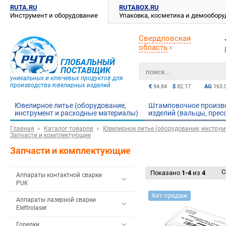
RUTA.RU
RUTABOX.RU
Инструмент и оборудование
Упаковка, косметика и демообор
Свердловская
область
ГЛОБАЛЬНЫЙ
ПОСТАВЩИК
уникальных и ключевых продуктов для
производства ювелирных изделий
€
94.84
$
82.17
AG
163.
Ювелирное литье (оборудование,
Штамповочное произв
инструмент и расходные материалы)
изделий (вальцы, прес
Главная
Каталог товаров
Ювелирное литье (оборудование, инструм
Запчасти и комплектующие
Запчасти и комплектующие
С
Показано
1-4
из
4
Аппараты контактной сварки
PUK
Хит продаж
Аппараты лазерной сварки
Elettrolaser
Горелки