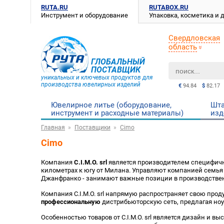
RUTA.RU
RUTABOX.RU
Инструмент и оборудование
Упаковка, косметика и
Свердловская
область
ГЛОБАЛЬНЫЙ
ПОСТАВЩИК
уникальных и ключевых продуктов для
производства ювелирных изделий
€
94.84
$
82.17
Ювелирное литье (оборудование,
Шта
инструмент и расходные материалы)
изд
Главная
Поставщики
Cimo
Cimo
Компания
C.I.M.O. srl
является производителем специфичн
километрах к югу от Милана. Управляют компанией семья Б
Джанфранко - занимают важные позиции в производствен
Компания C.I.M.O. srl напрямую распространяет свою пр
профессиональную
дистрибьюторскую сеть, предлагая ноу-
Особенностью товаров от C.I.M.O. srl является дизайн и вы