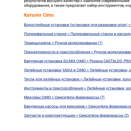
результатов высшего качества с наиболее современными т
оборудования, а также предлагает набор инструментов, но
Каталог Cimo
Водоструйные установки (установки для размывки опок) > 
Полировальные станки > Полировальные станки и расход
Термошпатели > Ручное моделирование (1)
Принадлежности и приспособления > Ручное моделирован
Вакуумная установка SILMIX CIMO > Резина CASTALDO, PROF
Литейные установки YASUI и CIMO > Литейные установки, 
Тигли для литейных установок > Литейные установки, хол
Инструменты и приспособления > Литейные установки, хо
Миксеры CIMO > Смесители формомассы (7)
Вакуумные насосы для миксеров > Смесители формомассы
Запчасти и комплектующие > Смесители формомассы (2)