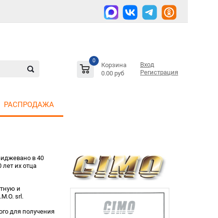
0
Вход
Корзина
Регистрация
0.00 руб
РАСПРОДАЖА
иджевано в 40
 лет их отца
ытную и
.O. srl.
го для получения