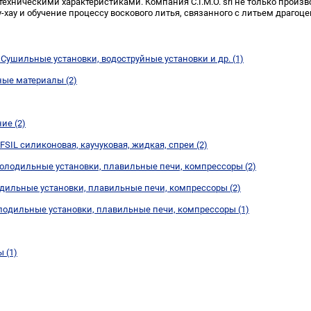
ехническими характеристиками. Компания C.I.M.O. srl не только произ
у-хау и обучение процессу воскового литья, связанного с литьем драгоц
Сушильные установки, водоструйные установки и др. (1)
ные материалы (2)
ие (2)
SIL силиконовая, каучуковая, жидкая, спреи (2)
холодильные установки, плавильные печи, компрессоры (2)
одильные установки, плавильные печи, компрессоры (2)
лодильные установки, плавильные печи, компрессоры (1)
 (1)