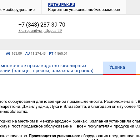
RUTAUPAK.RU
 демооборудование
Картонная упаковка любых размеров
+7 (343) 287-39-70
Екатеринбург, Щорса 29
AG
163.09
AU
11 274.43
PT
4 565.01
мповочное производство ювелирных
Уценка
елий (вальцы, прессы, алмазная огранка)
ого оборудования для ювелирной промышленности. Расположена в г. В
ареттони: Джанлуиджи, Лука и Элизабетта, и благодаря опыту более 40
ных областях.
одукцию на местном и международном рынках. Компания установила оп
хау и пост продажное обслуживание — всем покупателям продукции C.I.M
сокое качество.
Производство уникального
оборудования предназначенно