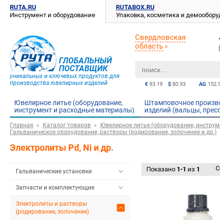
RUTA.RU
RUTABOX.RU
Инструмент и оборудование
Упаковка, косметика и демообор
Свердловская
область
ГЛОБАЛЬНЫЙ
ПОСТАВЩИК
уникальных и ключевых продуктов для
производства ювелирных изделий
€
93.19
$
80.93
AG
152.
Ювелирное литье (оборудование,
Штамповочное произв
инструмент и расходные материалы)
изделий (вальцы, прес
Главная
Каталог товаров
Ювелирное литье (оборудование, инструм
Гальваническое оборудование, растворы (родирование, золочение и др.)
Электролиты Pd, Ni и др.
С
Показано
1-1
из
1
Гальванические установки
Запчасти и комплектующие
Электролиты и растворы
(родирование, золочение)