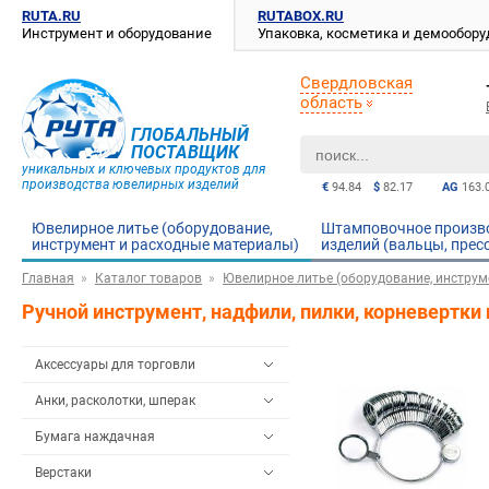
RUTA.RU
RUTABOX.RU
Инструмент и оборудование
Упаковка, косметика и демообор
Свердловская
область
ГЛОБАЛЬНЫЙ
ПОСТАВЩИК
уникальных и ключевых продуктов для
производства ювелирных изделий
€
94.84
$
82.17
AG
163.
Ювелирное литье (оборудование,
Штамповочное произв
инструмент и расходные материалы)
изделий (вальцы, прес
Главная
Каталог товаров
Ювелирное литье (оборудование, инструм
Ручной инструмент, надфили, пилки, корневертки 
Аксессуары для торговли
Анки, расколотки, шперак
Бумага наждачная
Верстаки