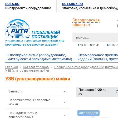
RUTA.RU
RUTABOX.RU
Инструмент и оборудование
Упаковка, косметика и демообор
Свердловская
область
ГЛОБАЛЬНЫЙ
ПОСТАВЩИК
уникальных и ключевых продуктов для
производства ювелирных изделий
€
94.06
$
81.41
AG
160.
Ювелирное литье (оборудование,
Штамповочное произв
инструмент и расходные материалы)
изделий (вальцы, прес
Главная
Каталог товаров
Ювелирное литье (оборудование, инструм
УЗВ (ультразвуковые) мойки
УЗВ (ультразвуковые) мойки
Показано
1-20
из
С
Запчасти
39
Парогенераторы / паровые
мойки
Хит продаж
Принадлежности и
приспособления