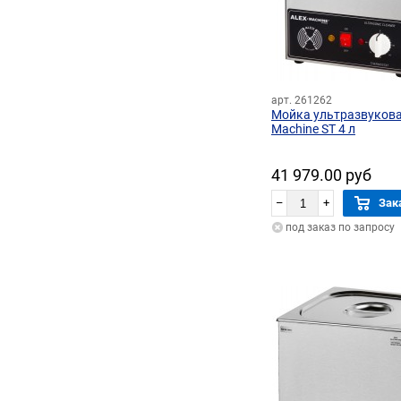
арт. 261262
Мойка ультразвукова
Machine ST 4 л
41 979.00 руб
–
+
Зак
под заказ по запросу