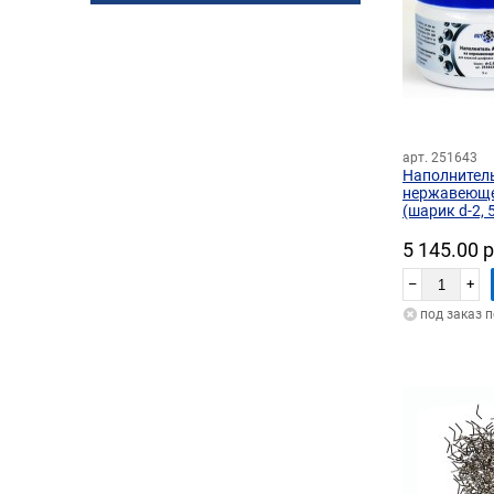
арт. 251643
Наполнитель
нержавеющей
(шарик d-2, 5
5 145.00 
–
+
под заказ 