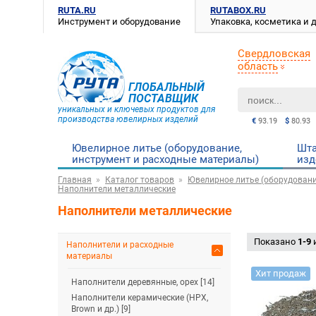
RUTA.RU
RUTABOX.RU
Инструмент и оборудование
Упаковка, косметика и
Свердловская
область
ГЛОБАЛЬНЫЙ
ПОСТАВЩИК
уникальных и ключевых продуктов для
производства ювелирных изделий
€
93.19
$
80.93
Ювелирное литье (оборудование,
Шта
инструмент и расходные материалы)
изд
Главная
Каталог товаров
Ювелирное литье (оборудовани
Наполнители металлические
Наполнители металлические
Показано
1-9
Наполнители и расходные
материалы
Хит продаж
Наполнители деревянные, орех [14]
Наполнители керамические (HPX,
Brown и др.) [9]