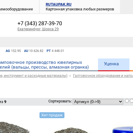
RUTAUPAK.RU
 демооборудование
Картонная упаковка любых размеров
+7 (343) 287-39-70
Екатеринбург, Щорса 29
AG
152.95
AU
10 626.82
PT
4 448.01
мповочное производство ювелирных
Уценка
елий (вальцы, прессы, алмазная огранка)
е, инструмент и расходные материалы)
Галтовочное оборудование и напо
Сортировать:
из
9
Хит продаж