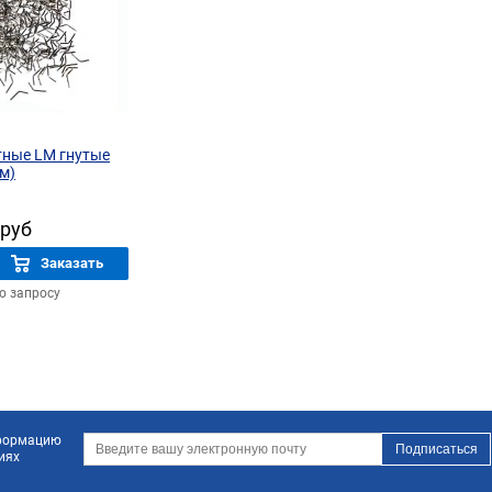
тные LM гнутые
мм)
 руб
Заказать
по запросу
нформацию
иях