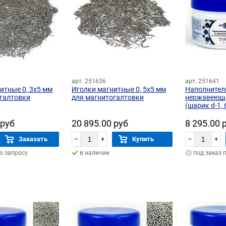
арт. 251636
арт. 251641
итные 0, 3х5 мм
Иголки магнитные 0, 5х5 мм
Наполнител
галтовки
для магнитогалтовки
нержавеющей
(шарик d-1, 
 руб
20 895.00 руб
8 295.00 
Заказать
–
+
Купить
–
+
по запросу
в наличии
под заказ 