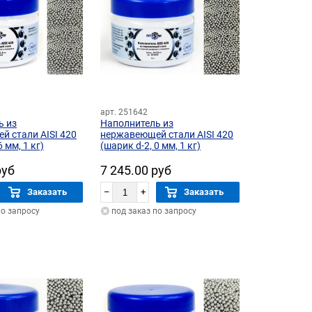
арт. 251642
ь из
Наполнитель из
 стали AISI 420
нержавеющей стали AISI 420
6 мм, 1 кг)
(шарик d-2, 0 мм, 1 кг)
руб
7 245.00 руб
Заказать
–
+
Заказать
по запросу
под заказ по запросу