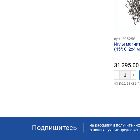
арт. 295258
Иглы магни
(45°; 0, 2х4 
31 395.00
–
+
под заказ 
на рассылку и получите и
Подпишитесь
о наших лучших предложен