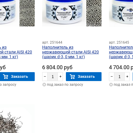
арт. 251644
арт. 251645
 из
Наполнитель из
Наполнител
 стали AISI 420
нержавеющей стали AISI 420
нержавеющей
 мм, 1 кг)
(шарик d-3, 0 мм, 1 кг)
(шарик d-3, 
руб
6 804.00 руб
4 704.00 
Заказать
–
+
Заказать
–
+
по запросу
под заказ по запросу
под заказ 