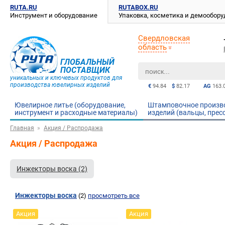
RUTA.RU
RUTABOX.RU
Инструмент и оборудование
Упаковка, косметика и демообор
Свердловская
область
ГЛОБАЛЬНЫЙ
ПОСТАВЩИК
уникальных и ключевых продуктов для
производства ювелирных изделий
€
94.84
$
82.17
AG
163.
Ювелирное литье (оборудование,
Штамповочное произв
инструмент и расходные материалы)
изделий (вальцы, прес
Главная
Акция / Распродажа
Акция / Распродажа
Инжекторы воска (2)
Инжекторы воска
(2)
просмотреть все
Акция
Акция