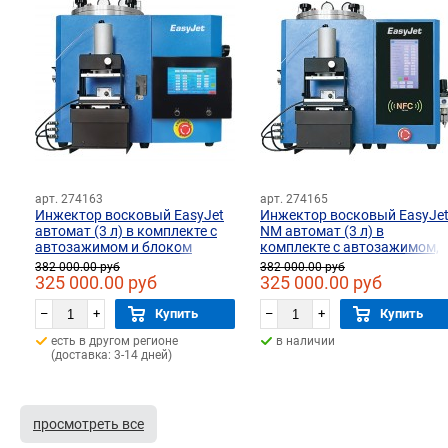
арт. 274163
арт. 274165
Инжектор восковый EasyJet
Инжектор восковый EasyJe
автомат (3 л) в комплекте с
NM автомат (3 л) в
автозажимом и блоком
комплекте с автозажимом,
управления
блоком управления и
382 000.00 руб
382 000.00 руб
вакуумным насосом
325 000.00 руб
325 000.00 руб
–
+
Купить
–
+
Купить
есть в другом регионе
в наличии
(доставка: 3-14 дней)
просмотреть все