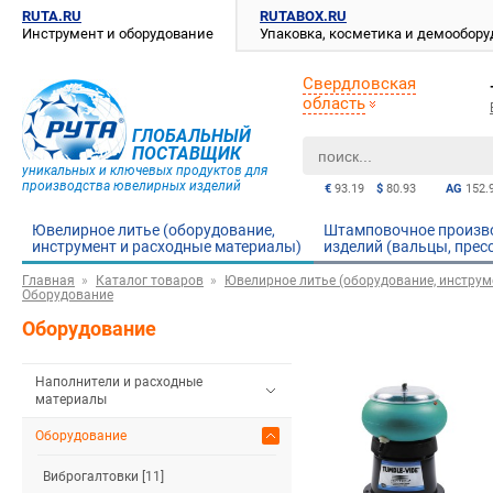
RUTA.RU
RUTABOX.RU
Инструмент и оборудование
Упаковка, косметика и демообор
Свердловская
область
ГЛОБАЛЬНЫЙ
ПОСТАВЩИК
уникальных и ключевых продуктов для
производства ювелирных изделий
€
93.19
$
80.93
AG
152.
Ювелирное литье (оборудование,
Штамповочное произв
инструмент и расходные материалы)
изделий (вальцы, прес
Главная
Каталог товаров
Ювелирное литье (оборудование, инструм
Оборудование
Оборудование
Наполнители и расходные
материалы
Оборудование
Виброгалтовки [11]