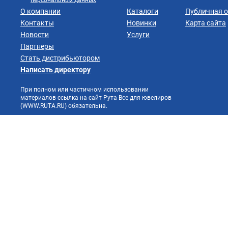
персональных данных
О компании
Каталоги
Публичная 
Контакты
Новинки
Карта сайта
Новости
Услуги
Партнеры
Стать дистрибьютором
Написать директору
При полном или частичном использовании
материалов ссылка на сайт Рута Все для ювелиров
(WWW.RUTA.RU) обязательна.