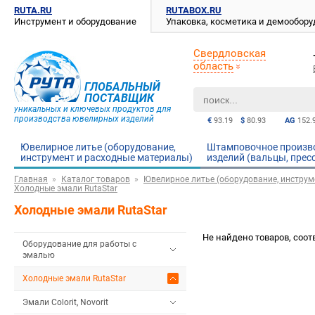
RUTA.RU
RUTABOX.RU
Инструмент и оборудование
Упаковка, косметика и демообор
Свердловская
область
ГЛОБАЛЬНЫЙ
ПОСТАВЩИК
уникальных и ключевых продуктов для
производства ювелирных изделий
€
93.19
$
80.93
AG
152.
Ювелирное литье (оборудование,
Штамповочное произв
инструмент и расходные материалы)
изделий (вальцы, прес
Главная
Каталог товаров
Ювелирное литье (оборудование, инструм
Холодные эмали RutaStar
Холодные эмали RutaStar
Не найдено товаров, соо
Оборудование для работы с
эмалью
Холодные эмали RutaStar
Эмали Colorit, Novorit