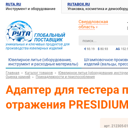
RUTA.RU
RUTABOX.RU
Инструмент и оборудование
Упаковка, косметика и демообор
Свердловская
область
ГЛОБАЛЬНЫЙ
ПОСТАВЩИК
уникальных и ключевых продуктов для
производства ювелирных изделий
€
93.19
$
80.93
AG
152.
Ювелирное литье (оборудование,
Штамповочное произв
инструмент и расходные материалы)
изделий (вальцы, прес
Главная
Каталог товаров
Ювелирное литье (оборудование, инструм
Оценка камней
Принадлежности и приспособления
Адаптер для тестера 
отражения PRESIDIUM
арт. 212305-0