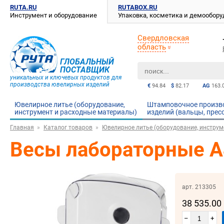
RUTA.RU
RUTABOX.RU
Инструмент и оборудование
Упаковка, косметика и демообор
Свердловская
область
ГЛОБАЛЬНЫЙ
ПОСТАВЩИК
уникальных и ключевых продуктов для
производства ювелирных изделий
€
94.84
$
82.17
AG
163.
Ювелирное литье (оборудование,
Штамповочное произв
инструмент и расходные материалы)
изделий (вальцы, прес
Главная
Каталог товаров
Ювелирное литье (оборудование, инструм
Весы лабораторные A&D
арт. 213305
38 535.00
–
+