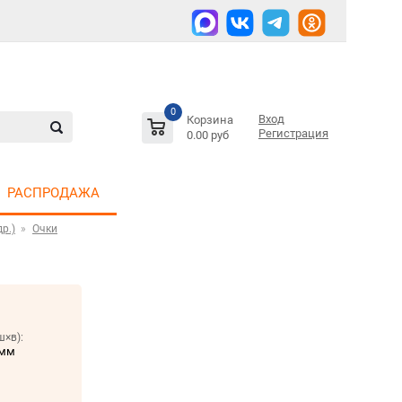
0
Вход
Корзина
Регистрация
0.00 руб
РАСПРОДАЖА
р.)
Очки
ш×в):
 мм