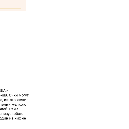
США и
ния. Очки могут
а, изготовление
чтении мелкого
алей. Рама
голову любого
один из них не