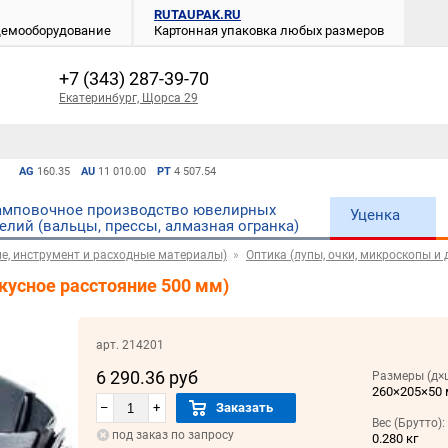
RUTAUPAK.RU
 демооборудование
Картонная упаковка любых размеров
+7 (343) 287-39-70
Екатеринбург, Щорса 29
AG
160.35
AU
11 010.00
PT
4 507.54
мповочное производство ювелирных
Уценка
елий (вальцы, прессы, алмазная огранка)
е, инструмент и расходные материалы)
Оптика (лупы, очки, микроскопы и д
окусное расстояние 500 мм)
арт. 214201
6 290.36 руб
Размеры (д×
260×205×50
–
+
Заказать
Вес (Брутто):
под заказ по запросу
0.280 кг