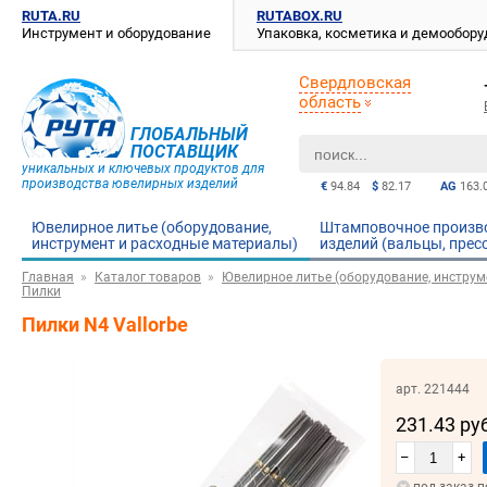
RUTA.RU
RUTABOX.RU
Инструмент и оборудование
Упаковка, косметика и демообор
Свердловская
область
ГЛОБАЛЬНЫЙ
ПОСТАВЩИК
уникальных и ключевых продуктов для
производства ювелирных изделий
€
94.84
$
82.17
AG
163.
Ювелирное литье (оборудование,
Штамповочное произв
инструмент и расходные материалы)
изделий (вальцы, прес
Главная
Каталог товаров
Ювелирное литье (оборудование, инструм
Пилки
Пилки N4 Vallorbe
арт. 221444
231.43 ру
–
+