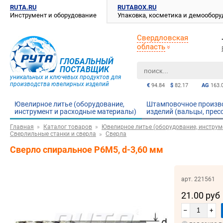
RUTA.RU
RUTABOX.RU
Инструмент и оборудование
Упаковка, косметика и демообор
Свердловская
область
ГЛОБАЛЬНЫЙ
ПОСТАВЩИК
уникальных и ключевых продуктов для
производства ювелирных изделий
€
94.84
$
82.17
AG
163.
Ювелирное литье (оборудование,
Штамповочное произв
инструмент и расходные материалы)
изделий (вальцы, прес
Главная
Каталог товаров
Ювелирное литье (оборудование, инструм
Сверлильные станки и сверла
Сверла
Сверло спиральное Р6М5, d-3,60 мм
арт. 221561
21.00 руб
–
+