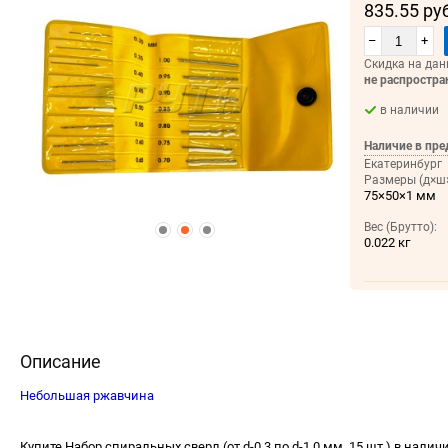
835.55 ру
–
+
Скидка на дан
не распростра
в наличии
Наличие в пре
Екатеринбург
Размеры (д×ш×
75×50×1 мм
Вес (Брутто):
0.022 кг
Описание
Небольшая ржавчина
Купите Набор спиральных сверл (от d-0,3 по d-1,0 мм, 15 шт.) в налич