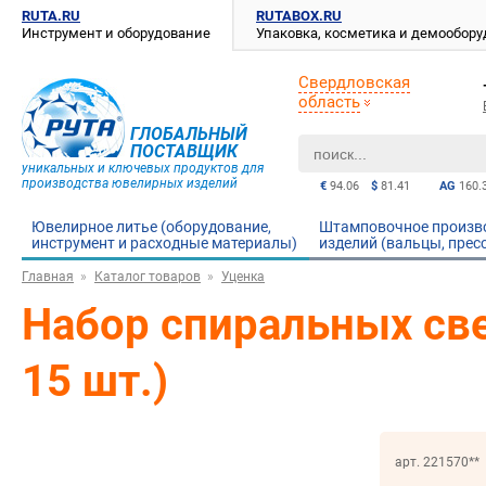
RUTA.RU
RUTABOX.RU
Инструмент и оборудование
Упаковка, косметика и демообор
Свердловская
область
ГЛОБАЛЬНЫЙ
ПОСТАВЩИК
уникальных и ключевых продуктов для
производства ювелирных изделий
€
94.06
$
81.41
AG
160.
Ювелирное литье (оборудование,
Штамповочное произв
инструмент и расходные материалы)
изделий (вальцы, прес
Главная
Каталог товаров
Уценка
Набор спиральных свер
15 шт.)
арт. 221570**