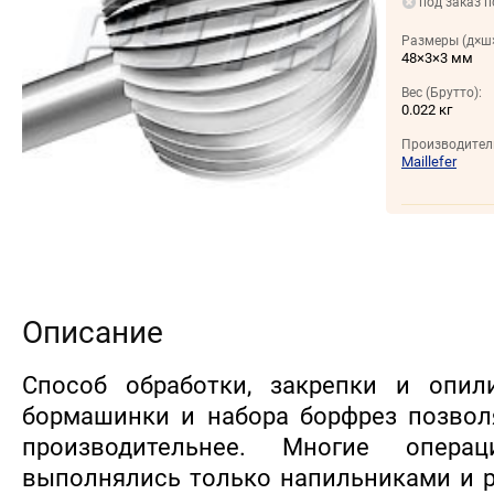
под заказ п
Размеры (д×ш×
48×3×3 мм
Вес (Брутто):
0.022 кг
Производител
Maillefer
Описание
Способ обработки, закрепки и опи
бормашинки и набора борфрез позвол
производительнее. Многие опера
выполнялись только напильниками и 