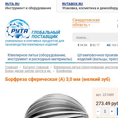
RUTA.RU
RUTABOX.RU
Инструмент и оборудование
Упаковка, косметика и демообор
Свердловская
область
ГЛОБАЛЬНЫЙ
ПОСТАВЩИК
уникальных и ключевых продуктов для
производства ювелирных изделий
€
94.84
$
82.17
AG
163.
Ювелирное литье (оборудование,
Штамповочное произв
инструмент и расходные материалы)
изделий (вальцы, прес
Главная
Каталог товаров
Ювелирное литье (оборудование, инструм
Боры, диски, щетки, круги и др.
Борфрезы
Борфреза сферическая (А) 3,0 мм (мелкий зуб)
арт. 221689
273.49 ру
–
+