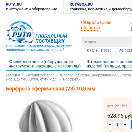
RUTA.RU
RUTABOX.RU
Инструмент и оборудование
Упаковка, косметика и демообор
Свердловская
область
ГЛОБАЛЬНЫЙ
ПОСТАВЩИК
уникальных и ключевых продуктов для
производства ювелирных изделий
€
93.19
$
80.93
AG
152.
Ювелирное литье (оборудование,
Штамповочное произв
инструмент и расходные материалы)
изделий (вальцы, прес
Главная
Каталог товаров
Ювелирное литье (оборудование, инструм
Боры, диски, щетки, круги и др.
Борфрезы
Борфреза сферическая (23) 10,0 мм
арт. 221757
628.95 ру
–
+