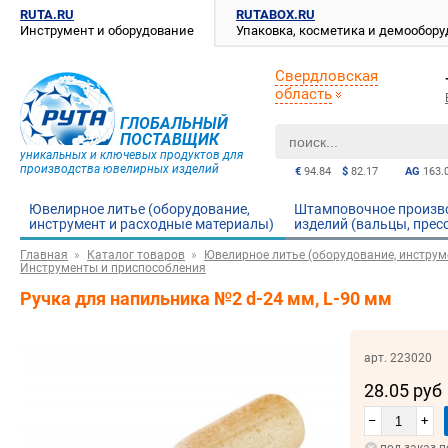
RUTA.RU
RUTABOX.RU
Инструмент и оборудование
Упаковка, косметика и демообор
Свердловская
область
ГЛОБАЛЬНЫЙ
ПОСТАВЩИК
уникальных и ключевых продуктов для
производства ювелирных изделий
€
94.84
$
82.17
AG
163.
Ювелирное литье (оборудование,
Штамповочное произв
инструмент и расходные материалы)
изделий (вальцы, прес
Главная
Каталог товаров
Ювелирное литье (оборудование, инструм
Инструменты и приспособления
Ручка для напильника №2 d-24 мм, L-90 мм
арт. 223020
28.05 руб
–
+