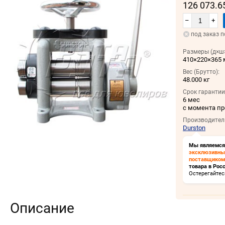
126 073.6
–
+
под заказ п
Размеры (д×ш×
410×220×365
Вес (Брутто):
48.000 кг
Срок гарантии
6 мес
с момента п
Производител
Durston
Мы являемся
эксклюзивн
поставщиком
товара в Росс
Остерегайтес
Описание