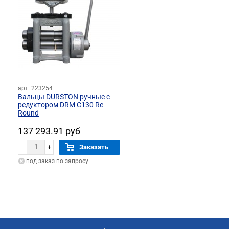
арт. 223254
Вальцы DURSTON ручные с
редуктором DRM C130 Re
Round
137 293.91 руб
–
+
Заказать
под заказ по запросу