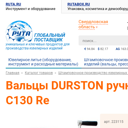
RUTA.RU
RUTABOX.RU
Инструмент и оборудование
Упаковка, косметика и демообор
Свердловская
область
ГЛОБАЛЬНЫЙ
ПОСТАВЩИК
уникальных и ключевых продуктов для
производства ювелирных изделий
€
94.84
$
82.17
AG
163.
Ювелирное литье (оборудование,
Штамповочное произв
инструмент и расходные материалы)
изделий (вальцы, прес
Главная
Каталог товаров
Штамповочное производство ювелирных и
Вальцы DURSTON руч
C130 Re
арт. 223115