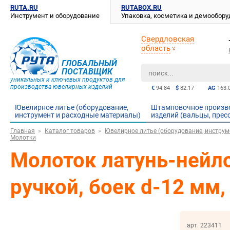
RUTA.RU
RUTABOX.RU
Инструмент и оборудование
Упаковка, косметика и демообор
Свердловская
область
ГЛОБАЛЬНЫЙ
ПОСТАВЩИК
уникальных и ключевых продуктов для
производства ювелирных изделий
€
94.84
$
82.17
AG
163.
Ювелирное литье (оборудование,
Штамповочное произв
инструмент и расходные материалы)
изделий (вальцы, прес
Главная
Каталог товаров
Ювелирное литье (оборудование, инструм
Молотки
Молоток латунь-нейл
ручкой, боек d-12 мм,
арт. 223411