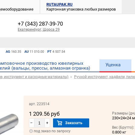
RUTAUPAK.RU
 демооборудование
Картонная упаковка любых размеров
+7 (343) 287-39-70
Екатеринбург, Щорса 29
AG
160.35
AU
11 010.00
PT
4 507.54
мповочное производство ювелирных
Уценка
елий (вальцы, прессы, алмазная огранка)
е, инструмент и расходные материалы)
Ручной инструмент, надфили, пилки
арт. 223514
1 209.56 руб
Размеры (д×
230×24×24 
–
+
Заказать
Вес (Брутто):
под заказ по запросу
0.800 кг