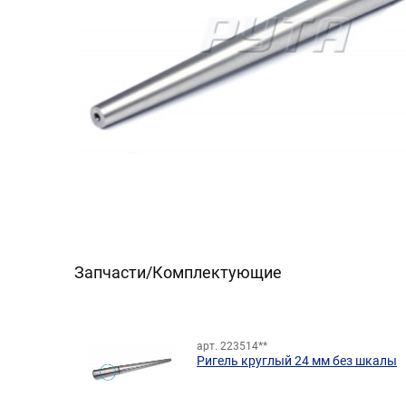
Запчасти/Комплектующие
арт. 223514**
Ригель круглый 24 мм без шкалы