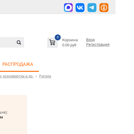
0
Вход
Корзина
Регистрация
0.00 руб
РАСПРОДАЖА
, корневертки и др.
Ригели
ш×в):
мм