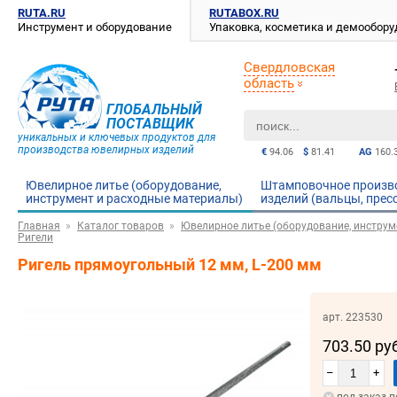
RUTA.RU
RUTABOX.RU
Инструмент и оборудование
Упаковка, косметика и демообор
Свердловская
область
ГЛОБАЛЬНЫЙ
ПОСТАВЩИК
уникальных и ключевых продуктов для
производства ювелирных изделий
€
94.06
$
81.41
AG
160.
Ювелирное литье (оборудование,
Штамповочное произв
инструмент и расходные материалы)
изделий (вальцы, прес
Главная
Каталог товаров
Ювелирное литье (оборудование, инструм
Ригели
Ригель прямоугольный 12 мм, L-200 мм
арт. 223530
703.50 ру
–
+