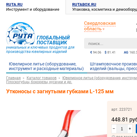
RUTA.RU
RUTABOX.RU
Инструмент и оборудование
Упаковка, косметика и демообор
Свердловская
область
ГЛОБАЛЬНЫЙ
ПОСТАВЩИК
уникальных и ключевых продуктов для
производства ювелирных изделий
€
94.06
$
81.41
AG
160.
Ювелирное литье (оборудование,
Штамповочное произв
инструмент и расходные материалы)
изделий (вальцы, прес
Главная
Каталог товаров
Ювелирное литье (оборудование, инструм
Плоскогубцы, бокорезы, кусачки и др.
Утконосы с загнутыми губками L-125 мм
арт. 223721
448.81 ру
–
+