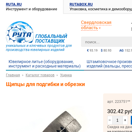
RUTA.RU
RUTABOX.RU
Инструмент и оборудование
Упаковка, косметика и демообор
Свердловская
область
ГЛОБАЛЬНЫЙ
ПОСТАВЩИК
уникальных и ключевых продуктов для
производства ювелирных изделий
€
93.19
$
80.93
AG
152.
Ювелирное литье (оборудование,
Штамповочное произв
инструмент и расходные материалы)
изделий (вальцы, прес
Главная
Каталог товаров
Уценка
Щипцы для подгибки и обрезки
арт. 223751**
302.42 ру
–
+
Скидка на дан
не распростра