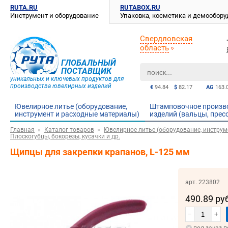
RUTA.RU
RUTABOX.RU
Инструмент и оборудование
Упаковка, косметика и демообор
Свердловская
область
ГЛОБАЛЬНЫЙ
ПОСТАВЩИК
уникальных и ключевых продуктов для
производства ювелирных изделий
€
94.84
$
82.17
AG
163.
Ювелирное литье (оборудование,
Штамповочное произв
инструмент и расходные материалы)
изделий (вальцы, прес
Главная
Каталог товаров
Ювелирное литье (оборудование, инструм
Плоскогубцы, бокорезы, кусачки и др.
Щипцы для закрепки крапанов, L-125 мм
арт. 223802
490.89 ру
–
+