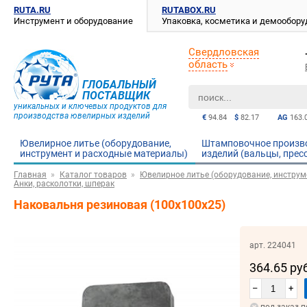
RUTA.RU
RUTABOX.RU
Инструмент и оборудование
Упаковка, косметика и демообор
Свердловская
область
ГЛОБАЛЬНЫЙ
ПОСТАВЩИК
уникальных и ключевых продуктов для
производства ювелирных изделий
€
94.84
$
82.17
AG
163.
Ювелирное литье (оборудование,
Штамповочное произв
инструмент и расходные материалы)
изделий (вальцы, прес
Главная
Каталог товаров
Ювелирное литье (оборудование, инструм
Анки, расколотки, шперак
Наковальня резиновая (100х100х25)
арт. 224041
364.65 ру
–
+