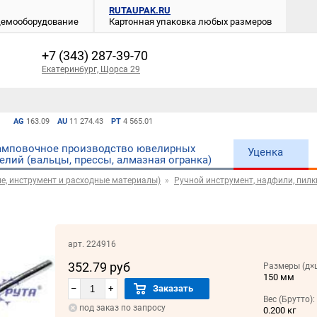
RUTAUPAK.RU
 демооборудование
Картонная упаковка любых размеров
+7 (343) 287-39-70
Екатеринбург, Щорса 29
AG
163.09
AU
11 274.43
PT
4 565.01
мповочное производство ювелирных
Уценка
елий (вальцы, прессы, алмазная огранка)
е, инструмент и расходные материалы)
Ручной инструмент, надфили, пилки
арт. 224916
352.79 руб
Размеры (д×
150 мм
–
+
Заказать
Вес (Брутто):
под заказ по запросу
0.200 кг