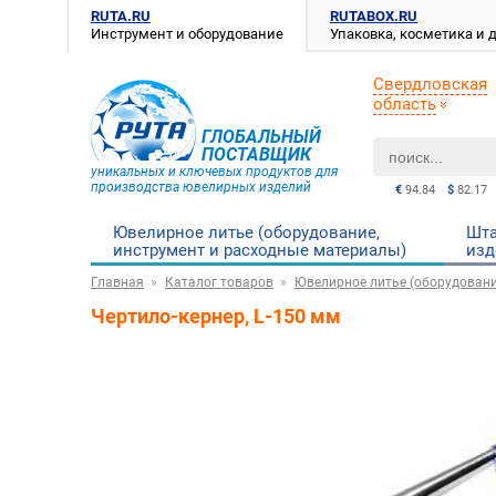
RUTA.RU
RUTABOX.RU
Инструмент и оборудование
Упаковка, косметика и
Свердловская
область
ГЛОБАЛЬНЫЙ
ПОСТАВЩИК
уникальных и ключевых продуктов для
производства ювелирных изделий
€
94.84
$
82.17
Ювелирное литье (оборудование,
Шта
инструмент и расходные материалы)
изд
Главная
Каталог товаров
Ювелирное литье (оборудовани
Чертило-кернер, L-150 мм