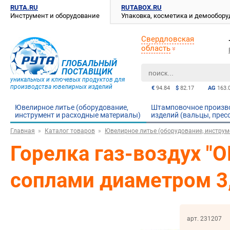
RUTA.RU
RUTABOX.RU
Инструмент и оборудование
Упаковка, косметика и демообор
Свердловская
область
ГЛОБАЛЬНЫЙ
ПОСТАВЩИК
уникальных и ключевых продуктов для
производства ювелирных изделий
€
94.84
$
82.17
AG
163.
Ювелирное литье (оборудование,
Штамповочное произв
инструмент и расходные материалы)
изделий (вальцы, прес
Главная
Каталог товаров
Ювелирное литье (оборудование, инструм
Горелка газ-воздух 
соплами диаметром 3,
арт. 231207