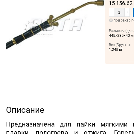
15 156.62
–
+
под заказ п
Размеры (д×ш×
445×235×40 
Вес (Брутто):
1.245 кг
Описание
Предназначена для пайки мягкими 
плавки, подогрева и отжига. Горе