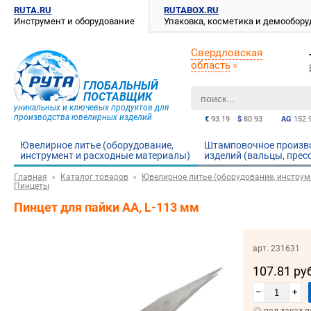
RUTA.RU
RUTABOX.RU
Инструмент и оборудование
Упаковка, косметика и демообор
Свердловская
область
ГЛОБАЛЬНЫЙ
ПОСТАВЩИК
уникальных и ключевых продуктов для
производства ювелирных изделий
€
93.19
$
80.93
AG
152.
Ювелирное литье (оборудование,
Штамповочное произв
инструмент и расходные материалы)
изделий (вальцы, прес
Главная
Каталог товаров
Ювелирное литье (оборудование, инструм
Пинцеты
Пинцет для пайки АА, L-113 мм
арт. 231631
107.81 ру
–
+