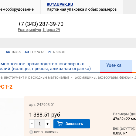
RUTAUPAK.RU
 демооборудование
Картонная упаковка любых размеров
+7 (343) 287-39-70
Екатеринбург, Щорса 29
AG
163.09
AU
11 274.43
PT
4 565.01
мповочное производство ювелирных
Уценка
елий (вальцы, прессы, алмазная огранка)
е, инструмент и расходные материалы)
Бормашины, аксессуары, фрезы и д
FCT-2
арт. 242903-01
1 388.51 руб
Размеры (д×
47×32×22 м
–
+
Заказать
Вес (Брутто):
нет в наличии
0.030 кг