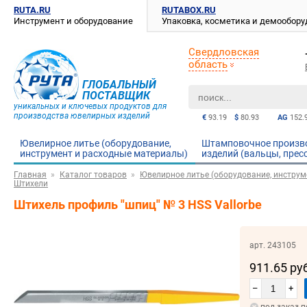
RUTA.RU
RUTABOX.RU
Инструмент и оборудование
Упаковка, косметика и демообор
Свердловская
область
ГЛОБАЛЬНЫЙ
ПОСТАВЩИК
уникальных и ключевых продуктов для
производства ювелирных изделий
€
93.19
$
80.93
AG
152.
Ювелирное литье (оборудование,
Штамповочное произв
инструмент и расходные материалы)
изделий (вальцы, прес
Главная
Каталог товаров
Ювелирное литье (оборудование, инструм
Штихели
Штихель профиль "шпиц" № 3 HSS Vallorbe
арт. 243105
911.65 ру
–
+