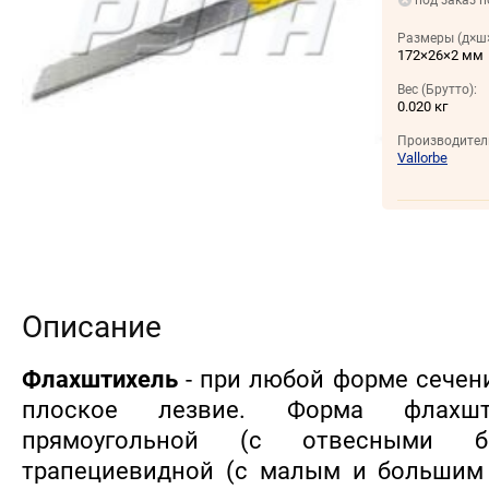
под заказ п
Размеры (д×ш×
172×26×2 мм
Вес (Брутто):
0.020 кг
Производител
Vallorbe
Описание
Флахштихель
- при любой форме сечен
плоское лезвие. Форма флахш
прямоугольной (с отвесными бо
трапециевидной (с малым и большим 