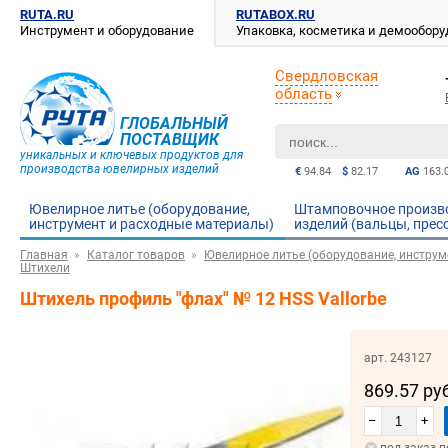
RUTA.RU
RUTABOX.RU
Инструмент и оборудование
Упаковка, косметика и демообор
Свердловская
область
ГЛОБАЛЬНЫЙ
ПОСТАВЩИК
уникальных и ключевых продуктов для
производства ювелирных изделий
€
94.84
$
82.17
AG
163.
Ювелирное литье (оборудование,
Штамповочное произв
инструмент и расходные материалы)
изделий (вальцы, прес
Главная
Каталог товаров
Ювелирное литье (оборудование, инструм
Штихели
Штихель профиль "флах" № 12 HSS Vallorbe
арт. 243127
869.57 ру
–
+