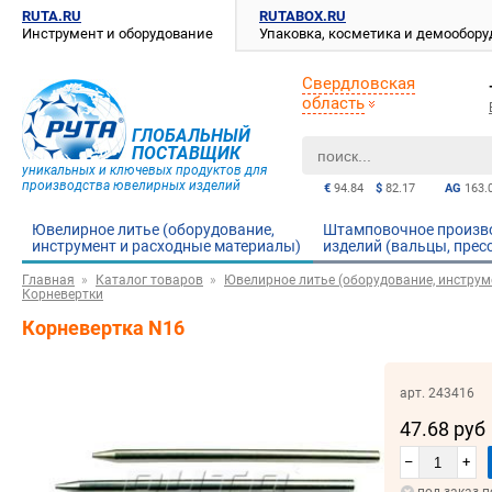
RUTA.RU
RUTABOX.RU
Инструмент и оборудование
Упаковка, косметика и демообор
Свердловская
область
ГЛОБАЛЬНЫЙ
ПОСТАВЩИК
уникальных и ключевых продуктов для
производства ювелирных изделий
€
94.84
$
82.17
AG
163.
Ювелирное литье (оборудование,
Штамповочное произв
инструмент и расходные материалы)
изделий (вальцы, прес
Главная
Каталог товаров
Ювелирное литье (оборудование, инструм
Корневертки
Корневертка N16
арт. 243416
47.68 руб
–
+