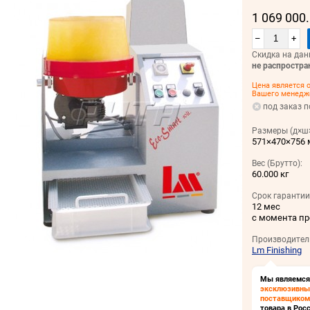
1 069 000
–
+
Скидка на дан
не распростра
Цена является о
Вашего менедж
под заказ п
Размеры (д×ш×
571×470×756
Вес (Брутто):
60.000 кг
Срок гарантии
12 мес
с момента п
Производител
Lm Finishing
Мы являемся
эксклюзивн
поставщиком
товара в Росс