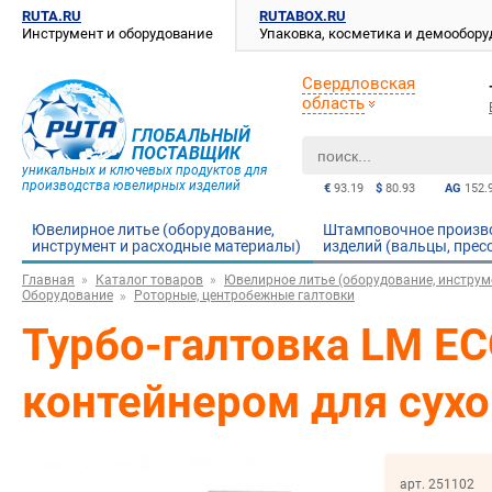
RUTA.RU
RUTABOX.RU
Инструмент и оборудование
Упаковка, косметика и демообор
Свердловская
область
ГЛОБАЛЬНЫЙ
ПОСТАВЩИК
уникальных и ключевых продуктов для
производства ювелирных изделий
€
93.19
$
80.93
AG
152.
Ювелирное литье (оборудование,
Штамповочное произв
инструмент и расходные материалы)
изделий (вальцы, прес
Главная
Каталог товаров
Ювелирное литье (оборудование, инструм
Оборудование
Роторные, центробежные галтовки
Турбо-галтовка LM E
контейнером для сухо
арт. 251102