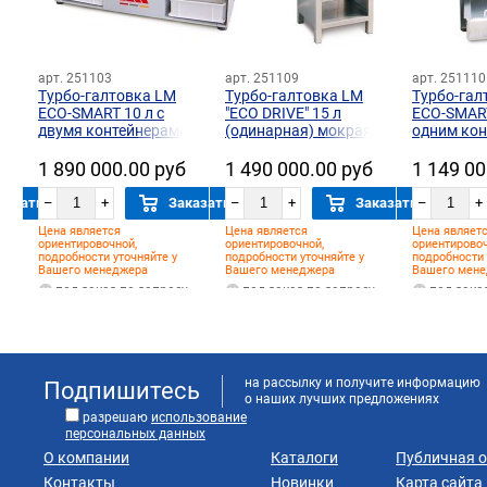
арт. 251103
арт. 251109
арт. 251110
Турбо-галтовка LM
Турбо-галтовка LM
Турбо-гал
ECO-SMART 10 л с
"ECO DRIVE" 15 л
ECO-SMART
двумя контейнерами
(одинарная) мокрая
одним ко
3D
для влаж
обработк
1 890 000.00 руб
1 490 000.00 руб
1 149 00
казать
–
+
Заказать
–
+
Заказать
–
+
Цена является
Цена является
Цена являет
ориентировочной,
ориентировочной,
ориентировоч
подробности уточняйте у
подробности уточняйте у
подробности 
Вашего менеджера
Вашего менеджера
Вашего мен
у
под заказ по запросу
под заказ по запросу
под зака
на рассылку и получите информацию
Подпишитесь
о наших лучших предложениях
разрешаю
использование
персональных данных
О компании
Каталоги
Публичная 
Контакты
Новинки
Карта сайта