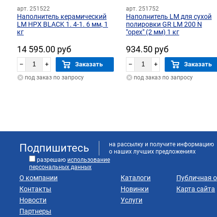
арт. 251522
арт. 251752
Наполнитель керамический
Наполнитель LM для сухой
LM HPX BLACK 1. 4-1. 6 мм, 1
полировки GR LM 200 N
кг
"орех" (2 мм) 1 кг
14 595.00 руб
934.50 руб
–
+
Заказать
–
+
Заказать
под заказ по запросу
под заказ по запросу
на рассылку и получите информацию
Подпишитесь
о наших лучших предложениях
разрешаю
использование
персональных данных
О компании
Каталоги
Публичная 
Контакты
Новинки
Карта сайта
Новости
Услуги
Партнеры