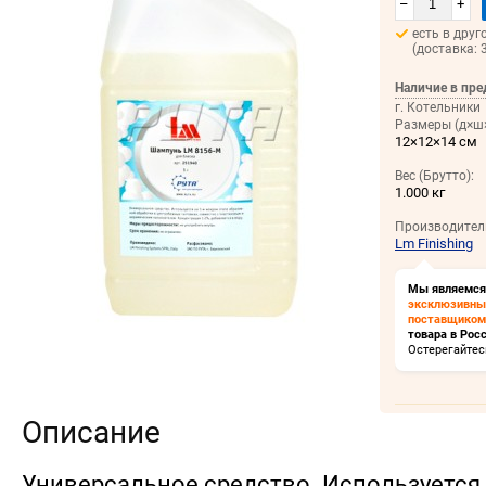
–
+
есть в друг
(доставка: 
Наличие в пре
г. Котельники
Размеры (д×ш×
12×12×14 см
Вес (Брутто):
1.000 кг
Производител
Lm Finishing
Мы являемся
эксклюзивн
поставщиком
товара в Росс
Остерегайтес
Описание
Универсальное средство. Используется 