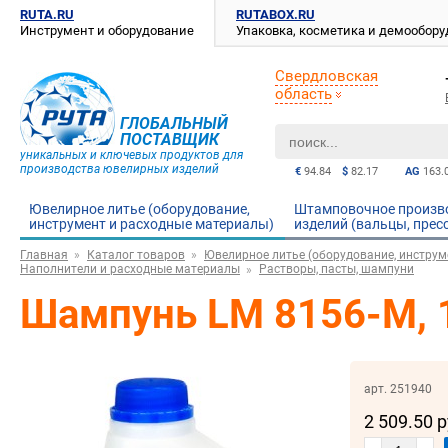
RUTA.RU
RUTABOX.RU
Инструмент и оборудование
Упаковка, косметика и демообор
Свердловская
область
ГЛОБАЛЬНЫЙ
ПОСТАВЩИК
уникальных и ключевых продуктов для
производства ювелирных изделий
€
94.84
$
82.17
AG
163.
Ювелирное литье (оборудование,
Штамповочное произв
инструмент и расходные материалы)
изделий (вальцы, прес
Главная
Каталог товаров
Ювелирное литье (оборудование, инструм
Наполнители и расходные материалы
Растворы, пасты, шампуни
Шампунь LM 8156-M, 
арт. 251940
2 509.50 