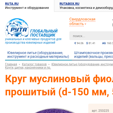
RUTA.RU
RUTABOX.RU
Инструмент и оборудование
Упаковка, косметика и демообор
Свердловская
область
ГЛОБАЛЬНЫЙ
ПОСТАВЩИК
уникальных и ключевых продуктов для
производства ювелирных изделий
€
94.06
$
81.41
AG
160.
Ювелирное литье (оборудование,
Штамповочное произв
инструмент и расходные материалы)
изделий (вальцы, прес
Главная
Каталог товаров
Ювелирное литье (оборудование, инструм
Круги, щетки, наконечники и пр.
Круг муслиновый фио
прошитый (d-150 мм, 
арт. 253225