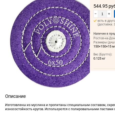
544.95 ру
–
+
есть в друг
(доставка: 
Наличие в пре
Ростов-на-Дон
Размеры (д×ш×
150×150×15 
Вес (Брутто):
0.125 кг
Описание
Изготовлены из муслина и пропитаны специальным составом, скре
износостойкость кругов. Используются с по­лировальными пастами 