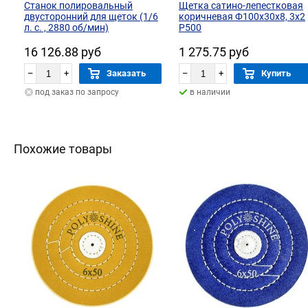
Станок полировальный
Щетка сатино-лепестковая
двусторонний для щеток (1/6
коричневая Ф100х30х8, 3х2
л. с. , 2880 об/мин)
Р500
16 126.88 руб
1 275.75 руб
–
+
Заказать
–
+
Купить
под заказ по запросу
в наличии
Похожие товары