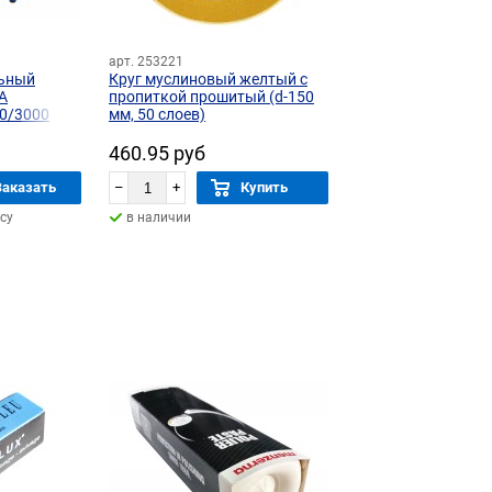
арт. 253221
льный
Круг муслиновый желтый с
A
пропиткой прошитый (d-150
00/3000
мм, 50 слоев)
460.95 руб
Заказать
–
+
Купить
су
в наличии