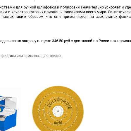
твами для ручной шлифовки и поли­ровки значительно ускоряет и уде
стики и качество которых признаны ювелирами всего мира. Синтетическ
пастах таким образом, что они применяются на всех этапах фини
д заказ по запросу по цене 346.50 руб с доставкой по России от произво
теристики или комплектацию товара.