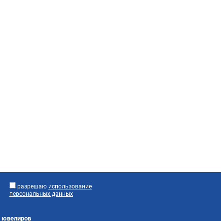
разрешаю
использование
персональных данных
я ювелиров