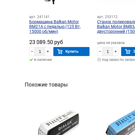
арт. 241141
арт. 253112
Бормашина Balkan Motor
Станок полирова
BM21A с педалью (125 Вт,
Balkan Motor BM83
15000 об/мин)
двусторонний (15
об/мин, 550 Вт)
23 089.50 руб
цена не указана
–
+
Купить
–
+
в наличии
под заказ по запро
Похожие товары