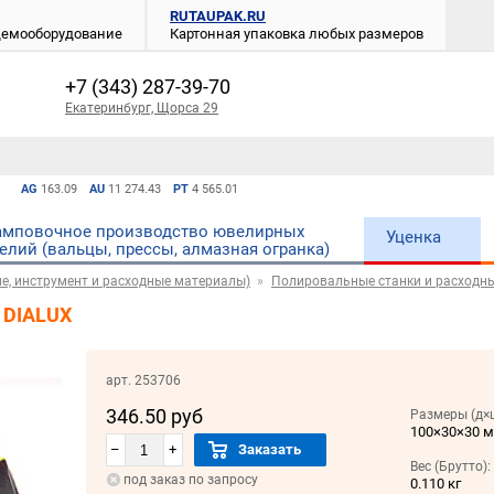
RUTAUPAK.RU
 демооборудование
Картонная упаковка любых размеров
+7 (343) 287-39-70
Екатеринбург, Щорса 29
AG
163.09
AU
11 274.43
PT
4 565.01
мповочное производство ювелирных
Уценка
елий (вальцы, прессы, алмазная огранка)
е, инструмент и расходные материалы)
Полировальные станки и расходн
 DIALUX
арт. 253706
346.50 руб
Размеры (д×
100×30×30 
–
+
Заказать
Вес (Брутто):
под заказ по запросу
0.110 кг