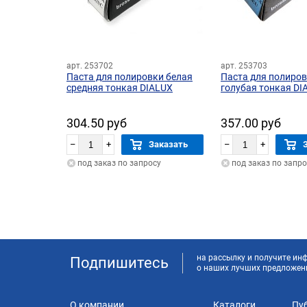
арт. 253702
арт. 253703
Паста для полировки белая
Паста для полиро
средняя тонкая DIALUX
голубая тонкая DI
304.50 руб
357.00 руб
–
+
Заказать
–
+
под заказ по запросу
под заказ по запро
на рассылку и получите и
Подпишитесь
о наших лучших предложен
О компании
Каталоги
Пу