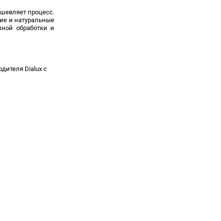
шевляет процесс.
ие и нату­ральные
шной обработки и
дителя Dialux с