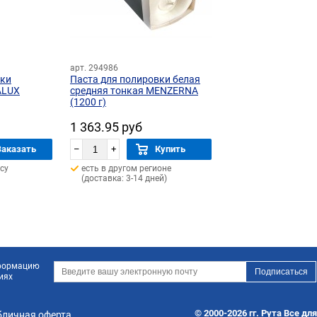
арт. 294986
вки
Паста для полировки белая
ALUX
средняя тонкая MENZERNA
(1200 г)
1 363.95 руб
Заказать
–
+
Купить
су
есть в другом регионе
(доставка: 3-14 дней)
нформацию
иях
© 2000-2026 гг. Рута Все дл
бличная оферта