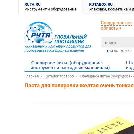
RUTA.RU
RUTABOX.RU
Инструмент и оборудование
Упаковка, косметика и
Свердловская
область
ГЛОБАЛЬНЫЙ
ПОСТАВЩИК
уникальных и ключевых продуктов для
производства ювелирных изделий
€
94.84
$
82.17
Ювелирное литье (оборудование,
Шта
инструмент и расходные материалы)
изд
Главная
Каталог товаров
Ювелирное литье (оборудовани
Паста для полировки желтая очень тонкая