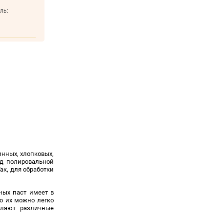
ль:
нных, хлопковых,
ид полировальной
ак, для обработки
ных паст имеет в
о их можно легко
вляют различные