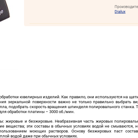
Производите
Dialux
бработки ювелирных изделий. Как правило, они используются на щети
ния зеркальной поверхности важно не только правильно выбрать в
алла, подобрать скорость вращения шпинделя полировального станка. Т
 для обработки платины – 3000 об./мин.
ы: жировые и безжировые. Неабразивная часть жировых полироваль
ие вещества; эти составы в обычных условиях водой не смываются, н
пользованием моющих растворов. Основу безжировых паст соста
еплой водой даже при обычных условиях.