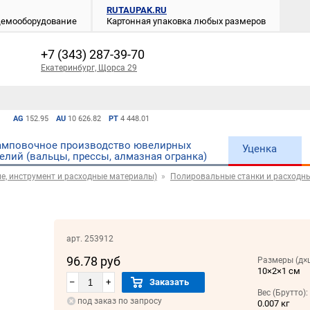
RUTAUPAK.RU
 демооборудование
Картонная упаковка любых размеров
+7 (343) 287-39-70
Екатеринбург, Щорса 29
AG
152.95
AU
10 626.82
PT
4 448.01
мповочное производство ювелирных
Уценка
елий (вальцы, прессы, алмазная огранка)
е, инструмент и расходные материалы)
Полировальные станки и расходн
арт. 253912
96.78 руб
Размеры (д×
10×2×1 см
–
+
Заказать
Вес (Брутто):
под заказ по запросу
0.007 кг