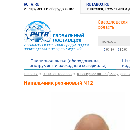
RUTA.RU
RUTABOX.RU
Инструмент и оборудование
Упаковка, косметика и
Свердловская
область
ГЛОБАЛЬНЫЙ
ПОСТАВЩИК
уникальных и ключевых продуктов для
производства ювелирных изделий
€
93.19
$
80.93
Ювелирное литье (оборудование,
Шта
инструмент и расходные материалы)
изд
Главная
Каталог товаров
Ювелирное литье (оборудовани
Напальчник резиновый N12