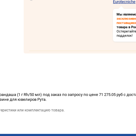
Eurotecniche
Мы являем
эксклюзив
поставщик
товара в Ро
Остерегайт
подделок!
ндаша (1 г Rh/50 мл) под заказ по запросу по цене 71 275.05 руб с дос
азине для ювелиров Рута.
теристики или комплектацию товара.