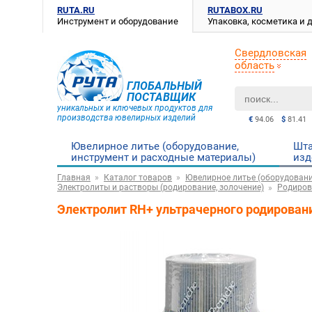
RUTA.RU
RUTABOX.RU
Инструмент и оборудование
Упаковка, косметика и
Свердловская
область
ГЛОБАЛЬНЫЙ
ПОСТАВЩИК
уникальных и ключевых продуктов для
производства ювелирных изделий
€
94.06
$
81.41
Ювелирное литье (оборудование,
Шта
инструмент и расходные материалы)
изд
Главная
Каталог товаров
Ювелирное литье (оборудовани
Электролиты и растворы (родирование, золочение)
Родиров
Электролит RH+ ультрачерного родировани