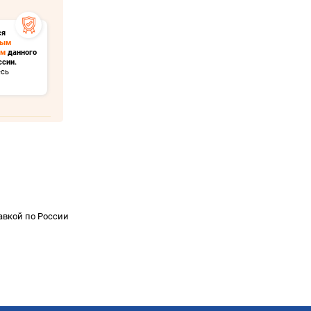
ся
ным
ом
данного
ссии.
есь
тавкой по России