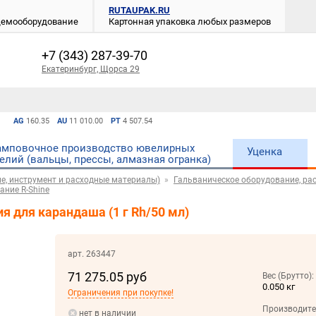
RUTAUPAK.RU
 демооборудование
Картонная упаковка любых размеров
+7 (343) 287-39-70
Екатеринбург, Щорса 29
AG
160.35
AU
11 010.00
PT
4 507.54
мповочное производство ювелирных
Уценка
елий (вальцы, прессы, алмазная огранка)
е, инструмент и расходные материалы)
Гальваническое оборудование, рас
ание R-Shine
я для карандаша (1 г Rh/50 мл)
арт. 263447
71 275.05 руб
Вес (Брутто):
0.050 кг
Ограничения при покупке!
Производите
нет в наличии