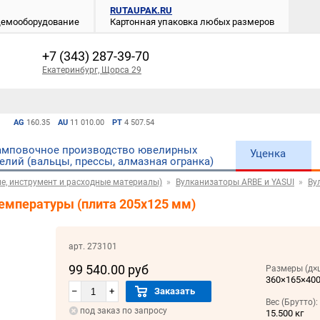
RUTAUPAK.RU
 демооборудование
Картонная упаковка любых размеров
+7 (343) 287-39-70
Екатеринбург, Щорса 29
AG
160.35
AU
11 010.00
PT
4 507.54
мповочное производство ювелирных
Уценка
елий (вальцы, прессы, алмазная огранка)
е, инструмент и расходные материалы)
Вулканизаторы ARBE и YASUI
Ву
температуры (плита 205х125 мм)
арт. 273101
99 540.00 руб
Размеры (д×
360×165×40
–
+
Заказать
Вес (Брутто):
под заказ по запросу
15.500 кг