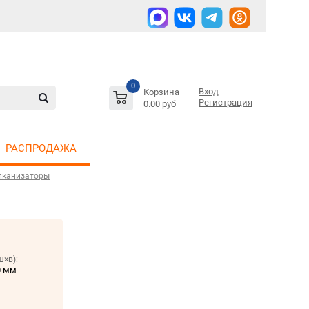
0
Вход
Корзина
Регистрация
0.00 руб
РАСПРОДАЖА
лканизаторы
ш×в):
0 мм