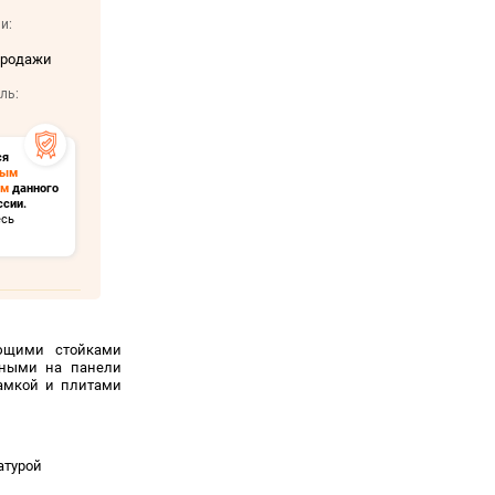
и:
продажи
ль:
ся
ным
ом
данного
ссии.
есь
яющими стойками
енными на панели
амкой и плитами
атурой