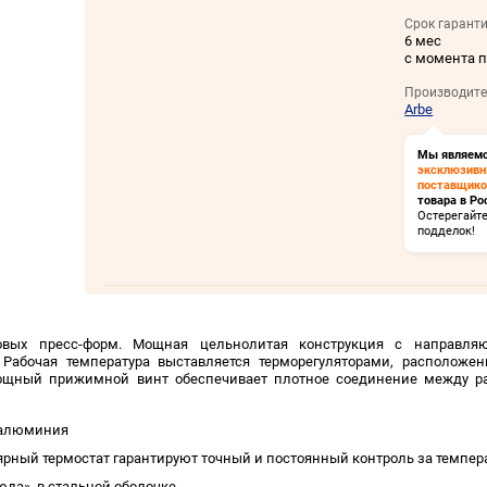
Срок гаранти
6 мес
с момента 
Производите
Arbe
Мы являем
эксклюзив
поставщик
товара в Ро
Остерегайт
подделок!
новых пресс-форм. Мощная цельнолитая конструкция с направл
. Рабочая температура выставляется терморегуляторами, располож
 Мощный прижимной винт обеспечивает плотное соединение между р
 алюминия
рный термостат гарантируют точный и постоянный контроль за темпер
да», в стальной оболочке