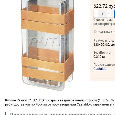
622.72 ру
–
+
Скидка на дан
не распростра
под заказ п
Размеры (д×ш×
133×50×32 м
Вес (Брутто):
0.310 кг
Производител
Castaldo
Купите Рамка CASTALDO прозрачная для резиновых форм (133х50х32 м
руб с доставкой по России от производителя Castaldo с гарантией в 