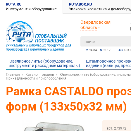
RUTA.RU
RUTABOX.RU
Инструмент и оборудование
Упаковка, косметика и демообор
Свердловская
область
ГЛОБАЛЬНЫЙ
ПОСТАВЩИК
уникальных и ключевых продуктов для
производства ювелирных изделий
€
94.84
$
82.17
AG
163.
Ювелирное литье (оборудование,
Штамповочное произв
инструмент и расходные материалы)
изделий (вальцы, прес
Главная
Каталог товаров
Ювелирное литье (оборудование, инструм
Принадлежности и приспособления
Рамка CASTALDO проз
форм (133х50х32 мм)
арт. 273972