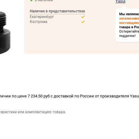
в наличии
Yasui
Наличие в представительствах
Мы являем
Екатеринбург
эксклюзив
Кострома
поставщик
товара в Ро
Остерегайт
подделок!
чии по цене 7 234.50 руб с доставкой по России от производителя Yasui
теристики или комплектацию товара.