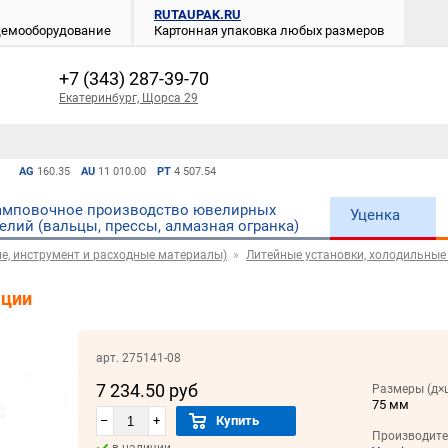
RUTAUPAK.RU
 демооборудование
Картонная упаковка любых размеров
+7 (343) 287-39-70
Екатеринбург, Щорса 29
AG
160.35
AU
11 010.00
PT
4 507.54
мповочное производство ювелирных
Уценка
елий (вальцы, прессы, алмазная огранка)
е, инструмент и расходные материалы)
Литейные установки, холодильные
яции
арт. 275141-08
7 234.50 руб
Размеры (д×
75 мм
–
+
Купить
Производите