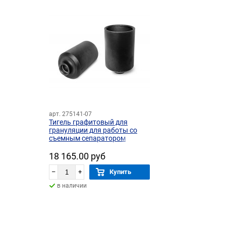
арт. 275141-07
Тигель графитовый для
грануляции для работы со
съемным сепаратором
18 165.00 руб
–
+
Купить
в наличии