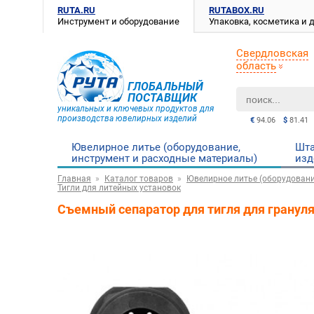
RUTA.RU
RUTABOX.RU
Инструмент и оборудование
Упаковка, косметика и
Свердловская
область
ГЛОБАЛЬНЫЙ
ПОСТАВЩИК
уникальных и ключевых продуктов для
производства ювелирных изделий
€
94.06
$
81.41
Ювелирное литье (оборудование,
Шта
инструмент и расходные материалы)
изд
Главная
Каталог товаров
Ювелирное литье (оборудовани
Тигли для литейных установок
Съемный сепаратор для тигля для гранул