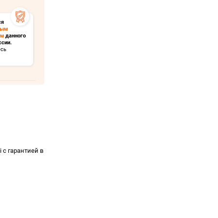
ся
ным
ом
данного
ссии.
есь
 с гарантией в