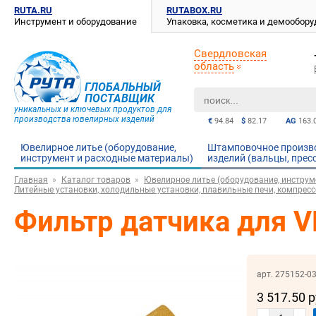
RUTA.RU
RUTABOX.RU
Инструмент и оборудование
Упаковка, косметика и демообор
Свердловская
область
ГЛОБАЛЬНЫЙ
ПОСТАВЩИК
уникальных и ключевых продуктов для
производства ювелирных изделий
€
94.84
$
82.17
AG
163.
Ювелирное литье (оборудование,
Штамповочное произв
инструмент и расходные материалы)
изделий (вальцы, прес
Главная
Каталог товаров
Ювелирное литье (оборудование, инструм
Литейные установки, холодильные установки, плавильные печи, компрес
Фильтр датчика для V
арт. 275152-0
3 517.50 