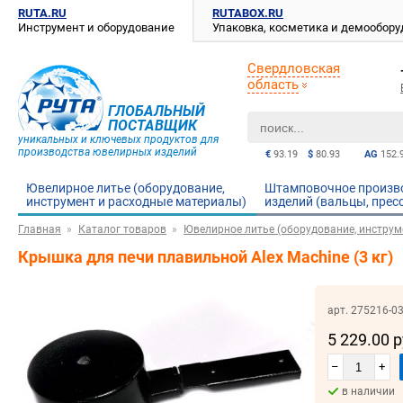
RUTA.RU
RUTABOX.RU
Инструмент и оборудование
Упаковка, косметика и демообор
Свердловская
область
ГЛОБАЛЬНЫЙ
ПОСТАВЩИК
уникальных и ключевых продуктов для
производства ювелирных изделий
€
93.19
$
80.93
AG
152.
Ювелирное литье (оборудование,
Штамповочное произв
инструмент и расходные материалы)
изделий (вальцы, прес
Главная
Каталог товаров
Ювелирное литье (оборудование, инструм
Крышка для печи плавильной Alex Machine (3 кг)
арт. 275216-0
5 229.00 
–
+
в наличии