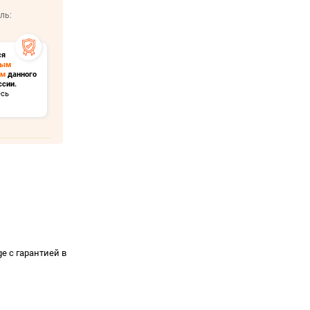
ль:
ся
ным
ом
данного
ссии.
есь
ge с гарантией в