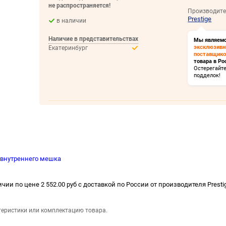
не распространяется!
Производите
Prestige
в наличии
Наличие в представительствах
Мы являем
эксклюзив
Екатеринбург
поставщик
товара в Ро
Остерегайт
подделок!
 внутреннего мешка
чии по цене 2 552.00 руб с доставкой по России от производителя Presti
теристики или комплектацию товара.