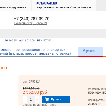
RUTAUPAK.RU
 демооборудование
Картонная упаковка любых размеров
+7 (343) 287-39-70
Екатеринбург, Щорса 29
AG
160.35
AU
11 010.00
PT
4 507.54
мповочное производство ювелирных
Уценка
елий (вальцы, прессы, алмазная огранка)
 кг)
арт. 275532*
3 349.50 руб
Размеры (д×
2 552.00 руб
590×400×15
–
+
Купить
Вес (Брутто):
23.000 кг
Скидка на данный товар