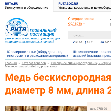
RUTA.RU
RUTABOX.RU
Инструмент и оборудование
Упаковка, косметика и демообор
Свердловская
область
ГЛОБАЛЬНЫЙ
ПОСТАВЩИК
уникальных и ключевых продуктов для
производства ювелирных изделий
€
94.06
$
81.41
AG
160.
Ювелирное литье (оборудование,
Штамповочное произв
инструмент и расходные материалы)
изделий (вальцы, прес
Главная
Каталог товаров
Ювелирное литье (оборудование, инструм
Мастер-сплавы United и др. металлы
Медь бескислородная 
диаметр 8 мм, длина 
арт. 275690