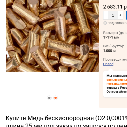
2 683.11 
–
+
под заказ п
Размеры (д×ш×
1×1×1 мм
Вес (Брутто):
1.000 кг
Производител
United
Мы являемся
эксклюзивн
поставщиком
товара в Росс
Остерегайтес
Купите Медь бескислородная (О2 0,0001%
длина 25 мм под заказ по запросу по цене