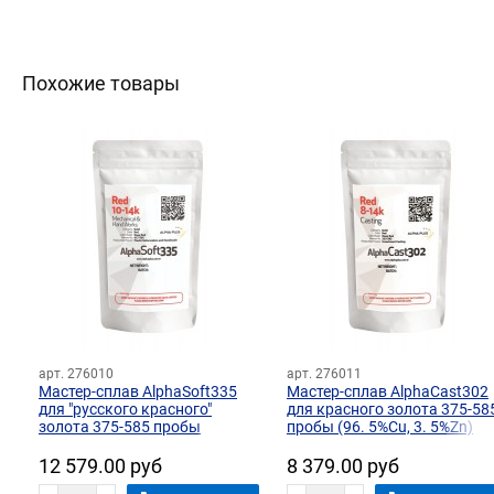
Похожие товары
арт. 276010
арт. 276011
Мастер-сплав AlphaSoft335
Мастер-сплав AlphaCast302
для "русского красного"
для красного золота 375-58
золота 375-585 пробы
пробы (96. 5%Cu, 3. 5%Zn)
(97%Cu, 3%Zn)
12 579.00 руб
8 379.00 руб