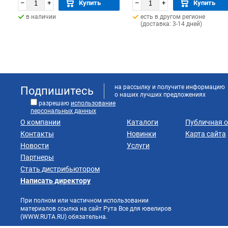
–
+
Купить
–
+
Купить
в наличии
есть в другом регионе
(доставка: 3-14 дней)
на рассылку и получите информацию
Подпишитесь
о наших лучших предложениях
разрешаю
использование
персональных данных
О компании
Каталоги
Публичная 
Контакты
Новинки
Карта сайта
Новости
Услуги
Партнеры
Стать дистрибьютором
Написать директору
При полном или частичном использовании
материалов ссылка на сайт Рута Все для ювелиров
(WWW.RUTA.RU) обязательна.