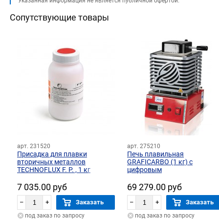
Указанная информация не является публичной офертой.
Сопутствующие товары
арт. 231520
арт. 275210
Присадка для плавки
Печь плавильная
вторичных металлов
GRAFICARBO (1 кг) с
TECHNOFLUX F. P. , 1 кг
цифровым
терморегулятором
7 035.00 руб
69 279.00 руб
–
+
Заказать
–
+
Заказать
под заказ по запросу
под заказ по запросу