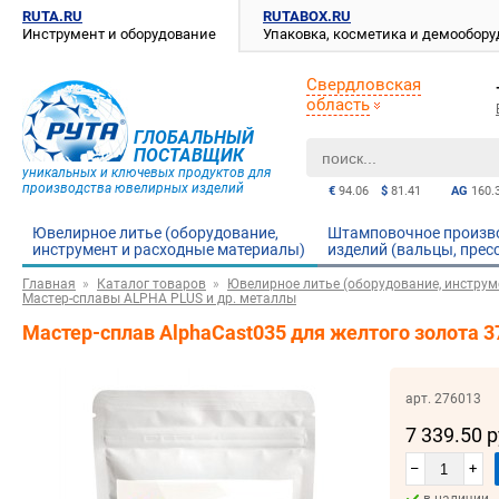
RUTA.RU
RUTABOX.RU
Инструмент и оборудование
Упаковка, косметика и демообор
Свердловская
область
ГЛОБАЛЬНЫЙ
ПОСТАВЩИК
уникальных и ключевых продуктов для
производства ювелирных изделий
€
94.06
$
81.41
AG
160.
Ювелирное литье (оборудование,
Штамповочное произв
инструмент и расходные материалы)
изделий (вальцы, прес
Главная
Каталог товаров
Ювелирное литье (оборудование, инструм
Мастер-сплавы ALPHA PLUS и др. металлы
Мастер-сплав AlphaCast035 для желтого золота 3
арт. 276013
7 339.50 
–
+