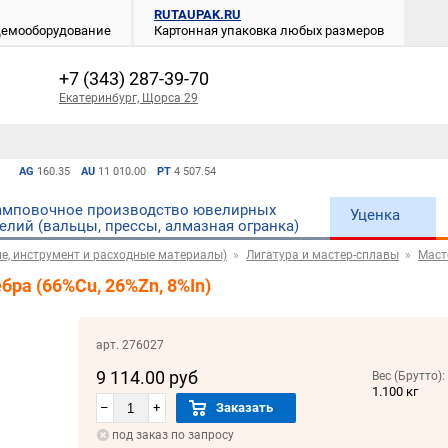
RUTAUPAK.RU
 демооборудование
Картонная упаковка любых размеров
+7 (343) 287-39-70
Екатеринбург, Щорса 29
AG
160.35
AU
11 010.00
PT
4 507.54
мповочное производство ювелирных
Уценка
елий (вальцы, прессы, алмазная огранка)
е, инструмент и расходные материалы)
Лигатура и мастер-сплавы
Маст
бра (66%Cu, 26%Zn, 8%In)
арт. 276027
9 114.00 руб
Вес (Брутто):
1.100 кг
–
+
Заказать
под заказ по запросу