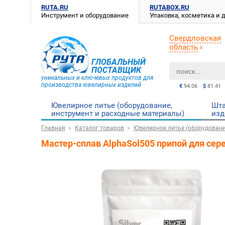
RUTA.RU
RUTABOX.RU
Инструмент и оборудование
Упаковка, косметика и
Свердловская
область
ГЛОБАЛЬНЫЙ
ПОСТАВЩИК
уникальных и ключевых продуктов для
производства ювелирных изделий
€
94.06
$
81.41
Ювелирное литье (оборудование,
Шта
инструмент и расходные материалы)
изд
Главная
Каталог товаров
Ювелирное литье (оборудовани
Мастер-сплав AlphaSol505 припой для сере